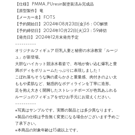
【仕様】 PMMA,PUresin製塗装済み完成品
【原型製作】 竜
【メーカー名】 FOTS
【予約開始日】 2024年08月23日(金)16：00解禁
【予約締切日】 2024年10月22日(火)23：59締切
【発売日】 2024年12月末発売予定
----------
オリジナルフィギュア 巨乳人妻と秘密の水泳教室「ルージ
ュ」が新登場。
大胆なハイカット競泳水着姿で、布地が食い込む爆乳と豊
満ボディをボリュームたっぷりに表現しました！
こぼれ落ちそうな胸の柔らかさと重量感、肉付きのよい太
ももや柔肌など、魅惑的なボディラインを丁寧に造形。
足を抱え大きく開脚したストレッチポーズが色気あふれる
ルージュのフィギュアをぜひお手元にお迎えください。
----------
※写真はサンプルです。実際の製品とは多少異なります。
※製品の仕様は予告無く変更になる場合がございます予めご
了承下さい。
※本商品の対象年齢は15歳以上です。