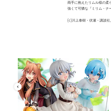
両手に抱えたリムル様の柔
強くて可憐な『ミリム・ナ
(c)川上泰樹・伏瀬・講談社
カテゴリ