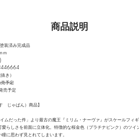
商品説明
L)塗装済み完成品
ｍｍ
)
446664
税抜き）
発売予定
売予定
とす じゃぱん）商品】
ライムだった件」より最古の魔王『ミリム・ナーヴァ』がスケールフィ
可愛らしさを前面に立体化。特徴的な桜金色（プラチナピンク）のツイ
い瞳に思わず見とれてしまいます。