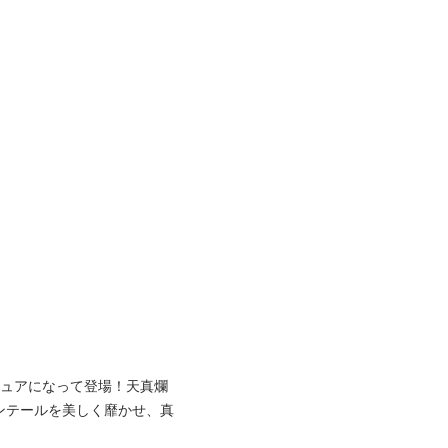
ギュアになって登場！天真爛
ンテールを美しく靡かせ、真