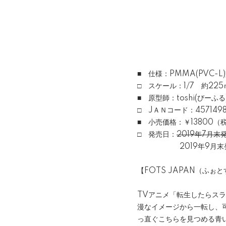
■ 仕様：PMMA(PVC-
□ スケール：1/7 約225
■ 原型師：toshi(びーふる
□ JＡＮコード：4571498
■ 小売価格：￥13800（
□ 発売日：
2019年7月末
2019年9月末発
【FOTS JAPAN（ふぉ
TVアニメ「転生したらス
漫なイメージから一転し、
っ直ぐこちらを見つめる青