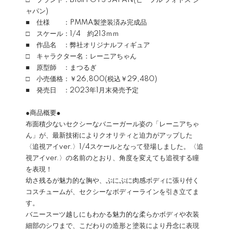
□ ブランド：Bfull FOTS JAPAN(ビーフル フォトス ジ
ャパン)
■ 仕様 ：PMMA製塗装済み完成品
□ スケール：1/4 約213ｍｍ
■ 作品名 ：弊社オリジナルフィギュア
□ キャラクター名：レーニアちゃん
■ 原型師 ：まつるぎ
□ 小売価格：￥26,800(税込￥29,480)
■ 発売日 ：2023年1月末発売予定
●商品概要●
布面積少ないセクシーなバニーガール姿の「レーニアちゃ
ん」が、最新技術によりクオリティと迫力がアップした
〈追視アイver.〉1/4スケールとなって登場しました。〈追
視アイver.〉の名前のとおり、角度を変えても追視する瞳
を表現！
幼さ残るが魅力的な胸や、ぷにぷに肉感ボディに張り付く
コスチュームが、セクシーなボディーラインを引き立てま
す。
バニースーツ越しにもわかる魅力的な柔らかボディや衣装
細部のシワまで、こだわりの造形と塗装により丹念に表現