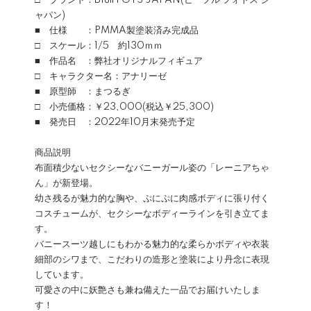
□ ブランド：Bfull FOTS JAPAN(ビーフル フォトス ジ
ャパン)
■ 仕様 ：PMMA製塗装済み完成品
□ スケール：1/5 約130ｍｍ
■ 作品名 ：弊社オリジナルフィギュア
□ キャラクター名：アナリーゼ
■ 原型師 ：まつるぎ
□ 小売価格：￥23,000(税込￥25,300)
■ 発売日 ：2022年10月末発売予定
商品説明
布面積少ないセクシーなバニーガール姿の「レーニアちゃ
ん」が新登場。
幼さ残るが魅力的な胸や、ぷにぷに肉感ボディに張り付く
コスチュームが、セクシーなボディーラインを引き立てま
す。
バニースーツ越しにもわかる魅力的な柔らかボディや衣装
細部のシワまで、こだわりの造形と塗装により丹念に表現
しています。
可愛さの中に妖艶さも兼ね備えた一品でお届けいたしま
す！