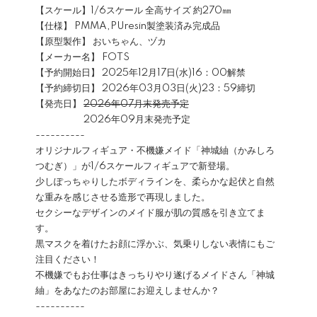
【スケール】1/6スケール 全高サイズ 約270㎜
【仕様】 PMMA,PUresin製塗装済み完成品
【原型製作】 おいちゃん、ヅカ
【メーカー名】 FOTS
【予約開始日】 2025年12月17日(水)16：00解禁
【予約締切日】 2026年03月03日(火)23：59締切
【発売日】
2026年07月末発売予定
2026年09月末発売予定
----------
オリジナルフィギュア・不機嫌メイド「神城紬（かみしろ
つむぎ）」が1/6スケールフィギュアで新登場。
少しぽっちゃりしたボディラインを、柔らかな起伏と自然
な重みを感じさせる造形で再現しました。
セクシーなデザインのメイド服が肌の質感を引き立てま
す。
黒マスクを着けたお顔に浮かぶ、気乗りしない表情にもご
注目ください！
不機嫌でもお仕事はきっちりやり遂げるメイドさん「神城
紬」をあなたのお部屋にお迎えしませんか？
----------