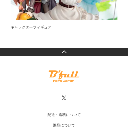
キャラクターフィギュア
オ
配送・送料について
返品について