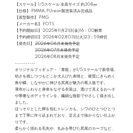
【スケール】1/5スケール 全高サイズ 約308㎜
【仕様】 PMMA,PUresin製塗装済み完成品
【原型製作】 PMG
【メーカー名】 FOTS
【予約開始日】 2025年11月21日(金)16：00解禁
【予約締切日】 2026年02月03日(火)23：59締切
【発売日】
2026年06月末発売予定
2026年07月末発売予定
2026年08月末発売予定
----------
オリジナルフィギュア・「青龍」が1/5スケールで新登場。
幼さを残しつつもどこか大人びた表情と、硬質にきらめく
角や鱗、しなやかに伸びる尻尾が魅力の竜人族です。
薄布がふわりと身体をなぞる衣装は、透けて見えるおへそ
や華奢なボディラインを、繊細な陰影でやさしく描き出し
ました。
ほっそりとした脚を包むトレンカも、シワのひとつひとつ
まで丁寧に作り込まれており、足元まで抜かりない仕上が
りです。
柔らかく揺れる毛先や、丸みを帯びた尻尾のカーブなど、