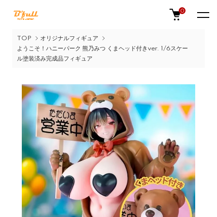
0
TOP
オリジナルフィギュア
ようこそ！ハニーパーク 熊乃みつ くまヘッド付きver. 1/6スケー
ル塗装済み完成品フィギュア