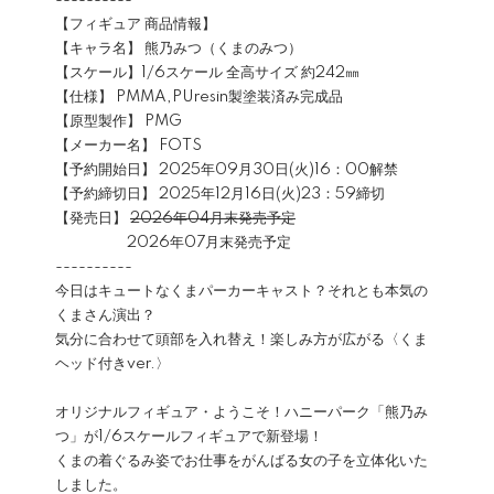
----------
【フィギュア 商品情報】
【キャラ名】 熊乃みつ（くまのみつ）
【スケール】1/6スケール 全高サイズ 約242㎜
【仕様】 PMMA,PUresin製塗装済み完成品
【原型製作】 PMG
【メーカー名】 FOTS
【予約開始日】 2025年09月30日(火)16：00解禁
【予約締切日】 2025年12月16日(火)23：59締切
【発売日】
2026年04月末発売予定
2026年07月末発売予定
----------
今日はキュートなくまパーカーキャスト？それとも本気の
くまさん演出？
気分に合わせて頭部を入れ替え！楽しみ方が広がる〈くま
ヘッド付きver.〉
オリジナルフィギュア・ようこそ！ハニーパーク「熊乃み
つ」が1/6スケールフィギュアで新登場！
くまの着ぐるみ姿でお仕事をがんばる女の子を立体化いた
しました。