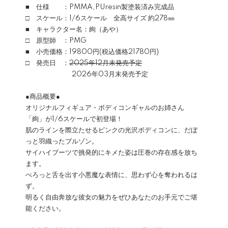
■ 仕様 ：PMMA,PUresin製塗装済み完成品
□ スケール：1/6スケール 全高サイズ 約278㎜
■ キャラクター名：絢（あや）
□ 原型師 ：PMG
■ 小売価格：19800円(税込価格21780円)
□ 発売日 ：
2025年12月末発売予定
2026年03月末発売予定
●商品概要●
オリジナルフィギュア・ボディコンギャルのお姉さん
「絢」が1/6スケールで初登場！
肌のラインを際立たせるピンクの光沢ボディコンに、だぼ
っと羽織ったブルゾン。
サイハイブーツで挑発的にキメた姿は圧巻の存在感を放ち
ます。
ぺろっと舌を出す小悪魔な表情に、思わず心を奪われるは
ず。
明るく自由奔放な彼女の魅力をぜひあなたのお手元でご堪
能ください。