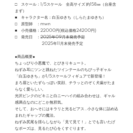
□ スケール：1/5スケール 全高サイズ 約158㎜（台座含
まず）
■ キャラクター名：白玉ゆきち（しらたまゆきち）
□ 原型師 ：mwn
■ 小売価格：22000円(税込価格24200円)
□ 発売日 ：
2025年09月末発売予定
2025年11月末発売予定
●商品概要●
ちょっぴり小悪魔で、とびきりキュート。
ねずみ耳にツンと跳ねたツインテールのちびっ子ギャル
「白玉ゆきち」が1/5スケールフィギュアで新登場！
まろ眉といたずらっぽい笑顔、チラッとのぞく犬歯がたま
らなく愛らしい。
光沢ピンクのビキニと白ニーハイの組み合わせは、ギャル
感満点なのにどこか無邪気。
そして、おへそにはキラリと光るピアス…小さな体に詰め込
まれたギャップの魔法。
ねずみ尻尾を揺らしながら「見て見て！」とでも言いたげ
なポーズは、見るたび心をくすぐります。