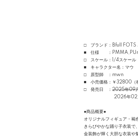
□ ブランド：Bfull FOT
■ 仕様 ：PMMA,PUr
□ スケール：1/4スケール 
■ キャラクター名：マウ
□ 原型師 ：mwn
■ 小売価格：￥32800（
□ 発売日 ：
2025年0
2026年02月
●商品概要●
オリジナルフィギュア・褐色
きらびやかな踊り子衣装で
金装飾が輝く大胆な衣装や