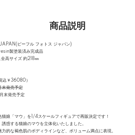
商品説明
S JAPAN(ビーフル フォトス ジャパン)
esin製塗装済み完成品
,全高サイズ 約218㎜
税込￥36080）
9月末発売予定
末発売予定
猫娘「マウ」を1/4スケールフィギュアで再販決定です！
、誘惑する猫娘のマウを立体化いたしました。
魅力的な褐色肌のボディラインなど、ボリューム満点に表現。