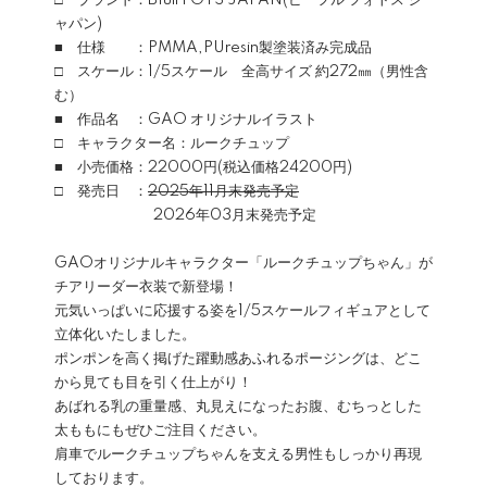
□ ブランド：Bfull FOTS JAPAN(ビーフル フォトス ジ
ャパン)
■ 仕様 ：PMMA,PUresin製塗装済み完成品
□ スケール：1/5スケール 全高サイズ 約272㎜（男性含
む）
■ 作品名 ：GAO オリジナルイラスト
□ キャラクター名：ルークチュップ
■ 小売価格：22000円(税込価格24200円)
□ 発売日 ：
2025年11月末発売予定
2026年03月末発売予定
GAOオリジナルキャラクター「ルークチュップちゃん」が
チアリーダー衣装で新登場！
元気いっぱいに応援する姿を1/5スケールフィギュアとして
立体化いたしました。
ポンポンを高く掲げた躍動感あふれるポージングは、どこ
から見ても目を引く仕上がり！
あばれる乳の重量感、丸見えになったお腹、むちっとした
太ももにもぜひご注目ください。
肩車でルークチュップちゃんを支える男性もしっかり再現
しております。