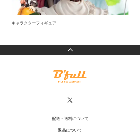
キャラクターフィギュア
オ
配送・送料について
返品について