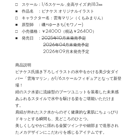
□ スケール：1/6スケール ,全高サイズ 約183㎜
■ 作品名 ：ピナケス オリジナルイラスト
□ キャラクター名：雲海マリン（くもみまりん）
■ 原型師 ：磯+ゆーきち(モワノー)
□ 小売価格：￥24000（税込￥26400）
■ 発売日 ：
2025年10月末発売予定
2026年04月末発売予定
2026年09月末発売予定
商品説明
ピナケス氏描き下ろしイラストの水中をかける美少女ダイ
バー「雲海マリン」が1/6スケールフィギュアとなって新登
場！
紺のスク水姿に流線型のブーツユニットを装着した未来感
あふれるスタイルで水中を駆ける姿をご堪能いただけま
す。
肩紐が外れたスク水からのぞく健康的な素肌にちょっぴり
ドキッとする瞬間も、見どころのひとつ。
美しくしなやかに揺れる金髪ツインテや細部まで造形され
たメカデザインにこだわりを感じるアイテムです。