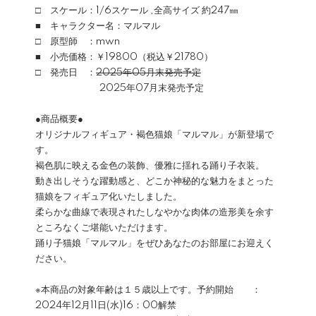
□ スケール：1/6スケール ,全高サイズ 約247㎜
■ キャラクター名：マルマル
□ 原型師 ：mwn
■ 小売価格：￥19800（税込￥21780）
□ 発売日 ：
2025年05月末発売予定
2025年07月末発売予定
●商品概要●
オリジナルフィギュア・褐色猫娘「マルマル」が新登場で
す。
褐色肌に映える金色の装飾、優雅に揺れる踊り子衣装。
動き出しそうな躍動感と、どこか神秘的な魅力をまとった
猫娘をフィギュア化いたしました。
柔らかな曲線で表現されたしなやかな肉体の造形美を余す
ところなくご堪能いただけます。
踊り子猫娘「マルマル」をぜひあなたのお部屋にお迎えく
ださい。
※本商品の対象年齢は１５歳以上です。予約開始 ：
2024年12月11日(水)16：00解禁