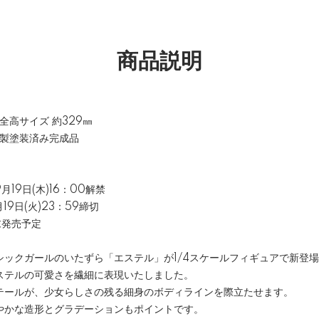
商品説明
,全高サイズ 約329㎜
in製塗装済み完成品
月19日(木)16：00解禁
19日(火)23：59締切
末発売予定
シックガールのいたずら「エステル」が1/4スケールフィギュアで新登
ステルの可愛さを繊細に表現いたしました。
テールが、少女らしさの残る細身のボディラインを際立たせます。
やかな造形とグラデーションもポイントです。