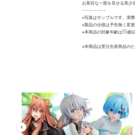
お茶目な一面を見せる美少
----------
※写真はサンプルです。実
※製品の仕様は予告無く変
※本商品の対象年齢は15歳
※本商品は受注生産商品の
カテゴリ