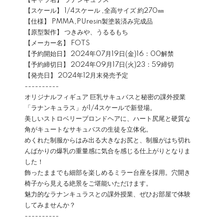
【キャラ名】 ラナンキュラス
【スケール】 1/4スケール ,全高サイズ 約270㎜
【仕様】 PMMA,PUresin製塗装済み完成品
【原型製作】 つきみや、うるるもち
【メーカー名】 FOTS
【予約開始日】 2024年07月19日(金)16：00解禁
【予約締切日】 2024年09月17日(火)23：59締切
【発売日】 2024年12月末発売予定
----------
オリジナルフィギュア 巨乳サキュバスと秘密の課外授業
「ラナンキュラス」が1/4スケールで新登場。
美しいストロベリーブロンドヘアに、ハート尻尾と硬質な
角がキュートなサキュバスの生徒を立体化。
めくれた制服からはみ出る大きなお尻と、制服がはち切れ
んばかりの爆乳の重量感に気合を感じる仕上がりとなりま
した！
飾ったままでも細部を楽しめるミラー台座を採用。穴開き
椅子から見える絶景をご堪能いただけます。
魅力的なラナンキュラスとの課外授業、ぜひお部屋で体験
してみませんか？
----------