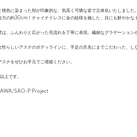
！
と桃色に染まった頬が印象的な、気高く可憐な姿で立体化いたしました
大迫力の約30cm！チャイナドレスに金の紋様を施した、目にも鮮やか
髪は、ふんわりと広がった毛流れを丁寧に表現。繊細なグラデーション
女性らしいアスナのボディラインに、手足の爪先にまでこだわった、し
アスナをぜひお手元でご堪能ください。
歳以上です。
AWA/SAO-P Project