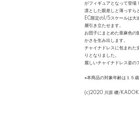
がフィギュアとなって登場
凛とした眼差しと薄っすら
EC限定の1/5スケールは
層引き立たせます。
お団子にまとめた亜麻色の
かさを生み出します。
チャイナドレスに包まれた
りとなりました。
麗しいチャイナドレス姿の
※本商品の対象年齢は１５
(c)2020 川原 礫/KADOK