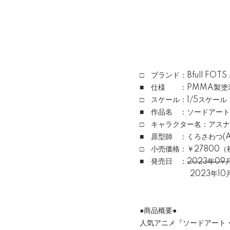
□ ブランド：Bfull FOT
■ 仕様 ：PMMA製塗
□ スケール：1/5スケール
■ 作品名 ：ソードアー
□ キャラクター名：アスナ
■ 原型師 ：くろさわつ(Acxy
□ 小売価格：￥27800（
■ 発売日 ：
2023年0
2023年10月末
●商品概要●
人気アニメ『ソードアート