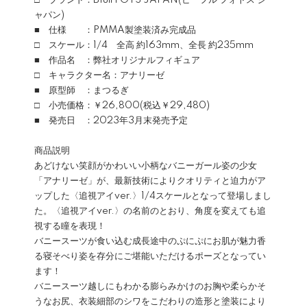
□ ブランド：Bfull FOTS JAPAN(ビーフル フォトス ジ
ャパン)
■ 仕様 ：PMMA製塗装済み完成品
□ スケール：1/4 全高 約163mm、全長 約235mm
■ 作品名 ：弊社オリジナルフィギュア
□ キャラクター名：アナリーゼ
■ 原型師 ：まつるぎ
□ 小売価格：￥26,800(税込￥29,480)
■ 発売日 ：2023年3月末発売予定
商品説明
あどけない笑顔がかわいい小柄なバニーガール姿の少女
「アナリーゼ」が、最新技術によりクオリティと迫力がア
ップした〈追視アイver.〉1/4スケールとなって登場しまし
た。〈追視アイver.〉の名前のとおり、角度を変えても追
視する瞳を表現！
バニースーツが食い込む成長途中のぷにぷにお肌が魅力香
る寝そべり姿を存分にご堪能いただけるポーズとなってい
ます！
バニースーツ越しにもわかる膨らみかけのお胸や柔らかそ
うなお尻、衣装細部のシワをこだわりの造形と塗装により