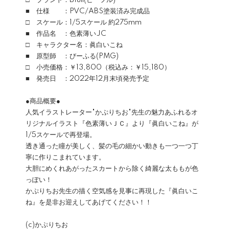
□ ブランド：Bfull(ビーフル)
■ 仕様 ：PVC/ABS塗装済み完成品
□ スケール：1/5スケール 約275mm
■ 作品名 ：色素薄いJC
□ キャラクター名：眞白いこね
■ 原型師 ：びーふる(PMG)
□ 小売価格：￥13,800（税込み：￥15,180）
■ 発売日 ：2022年12月末頃発売予定
●商品概要●
人気イラストレーター"かぷりちお"先生の魅力あふれるオ
リジナルイラスト『色素薄いＪＣ』より『眞白いこね』が
1/5スケールで再登場。
透き通った瞳が美しく、髪の毛の細かい動きも一つ一つ丁
寧に作りこまれています。
大胆にめくれあがったスカートから除く綺麗な太ももが色
っぽい！
かぷりちお先生の描く空気感を見事に再現した『眞白いこ
ね』を是非お迎えしてあげてください！！
(c)かぷりちお