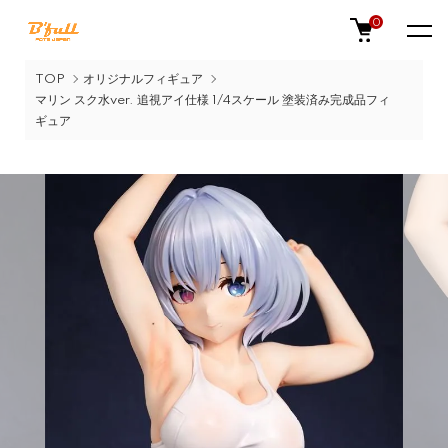
0
TOP
オリジナルフィギュア
マリン スク水ver. 追視アイ仕様 1/4スケール 塗装済み完成品フィ
ギュア