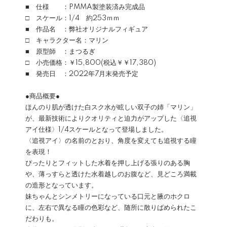
■ 仕様 ：PMMA製塗装済み完成品
□ スケール：1/4 約253ｍｍ
■ 作品名 ：弊社オリジナルフィギュア
□ キャラクター名：マリン
■ 原型師 ：まつるぎ
□ 小売価格：￥15,800(税込￥￥17,380)
■ 発売日 ：2022年7月末発売予定
●商品概要●
ほんのり肌が透けた白スク水が眩しい双子の姉「マリン」
が、最新技術によりクオリティと迫力がアップした〈追視
アイ仕様〉1/4スケールとなって登場しました。
〈追視アイ〉の名前のとおり、角度を変えても追視する瞳
を表現！
ぴったりとフィットした水着を押し上げる張りのある胸
や、薄っすらと透けた水着越しのお腹など、見どころ満載
の造形となっています。
妹ちゃんとシンメトリーになっている口元と腋のホクロ
に、左右で異なる瞳の色彩など、随所に散りばめられたこ
だわりも。