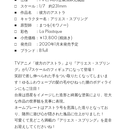
■ 仕様 ：PVC/ABS塗装済み完成品
□ スケール：1/7 約231mm
■ 作品名 ：彼方のアストラ
□ キャラクター名：アリエス・スプリング
■ 原型師 ：まつを(モワノー)
□ 彩色 ：La Plastique
■ 小売価格：￥13,800 (税抜き)
□ 発売日 ：2020年1月末発売予定
■ ブランド：B´full
TVアニメ「彼方のアストラ」より『アリエス・スプリン
グ』が1/7スケールのフィギュアになって登場！
笑顔で差し伸べられた手をつい取りたくなってしまいま
す！ゆるふわウェーブの髪の毛やひねった腰のボディライ
ンにもご注目！
台座は惑星をイメージした造形と綺麗な塗装により、壮大
な作品の世界観を見事に表現。
ネームプレートはアストラ号を意識した造りとなってお
り、随所に遊び心が隠された逸品に仕上がりました！
可愛くて見どころ満載の『アリエス・スプリング』を是非
お迎えしてくださいね！