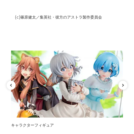
(c)篠原健太／集英社・彼方のアストラ製作委員会
カテゴリ
キャラクターフィギュア
オ