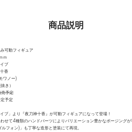
商品説明
済み可動フィギュア
0ｍｍ
ライブ
神十香
モワノー)
税抜き）
発売予定
定予定
ライブ」より『夜刀神十香』が可動フィギュアになって登場！
合わせて4種類のハンドパーツによりバリエーション豊かなポージングが
ダルフォン)」も丁寧な造形と塗装にて再現。