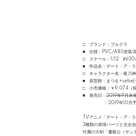
□ ブランド：プルクラ
■ 仕様：PVC/ABS塗装
□ スケール：1/12 約13
■ 作品名：デート・ア・
□ キャラクター名：夜刀
■ 原型師：まつを+sebe(
□ 小売価格：￥9,074（
■ 発売日：
2019年9月末
：2019年10月予
TVアニメ「デート・ア・
3種類の表情パーツと左右
付属の大剣「鏖殺公（サン