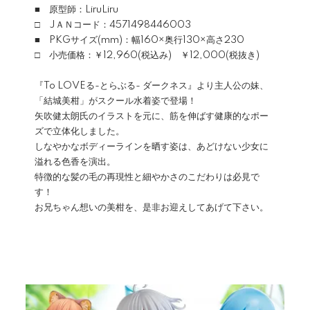
■ 原型師：LiruLiru
□ JＡＮコード：4571498446003
■ PKGサイズ(mm)：幅160×奥行130×高さ230
□ 小売価格：￥12,960(税込み) ￥12,000(税抜き)
『To LOVEる-とらぶる- ダークネス』より主人公の妹、
「結城美柑」がスクール水着姿で登場！
矢吹健太朗氏のイラストを元に、筋を伸ばす健康的なポー
ズで立体化しました。
しなやかなボディーラインを晒す姿は、あどけない少女に
溢れる色香を演出。
特徴的な髪の毛の再現性と細やかさのこだわりは必見で
す！
お兄ちゃん想いの美柑を、是非お迎えしてあげて下さい。
カテゴリ