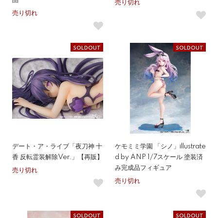
品
売り切れ
売り切れ
SOLDOUT
SOLDOUT
デート・ア・ライブ「夜刀神 十
ケモミミ学園 「シノ」illustrate
香 反転霊装解除Ver.」【再販】
d by ANP 1/7スケール 塗装済
み完成品フィギュア
売り切れ
売り切れ
SOLDOUT
SOLDOUT