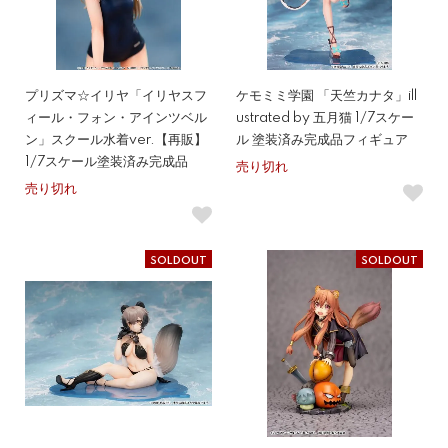
プリズマ☆イリヤ「イリヤスフ
ケモミミ学園 「天竺カナタ」ill
ィール・フォン・アインツベル
ustrated by 五月猫 1/7スケー
ン」スクール水着ver.【再販】
ル 塗装済み完成品フィギュア
1/7スケール塗装済み完成品
売り切れ
売り切れ
SOLDOUT
SOLDOUT