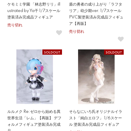
ケモミミ学園 「林志野リリ」ill
盾の勇者の成り上がり「ラフタ
ustrated by Ya干 1/7スケール
リア」幼少期ver. 1/7スケール
塗装済み完成品フィギュア
PVC製塗装済み完成品フィギュ
ア【再販】
売り切れ
売り切れ
SOLDOUT
SOLDOUT
ルルメク Re:ゼロから始める異
そらなにいろ氏オリジナルイラ
世界生活「レム」【再販】 デフ
スト「純白エロフ」 1/6スケー
ォルメフィギュア塗装済み完成
ル 塗装済み完成品フィギュア