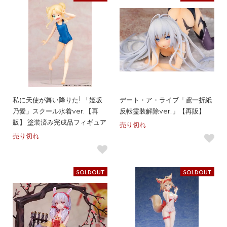
私に天使が舞い降りた! 「姫坂
デート・ア・ライブ「鳶一折紙
乃愛」スクール水着ver.【再
反転霊装解除ver.」【再販】
販】 塗装済み完成品フィギュア
売り切れ
売り切れ
SOLDOUT
SOLDOUT