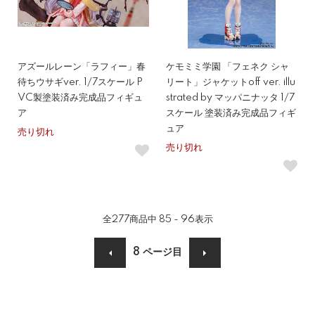
アズールレーン「ラフィー」春
ケモミミ学園 「フェネク シャ
待ちウサギver. 1/7スケール P
リート」ジャケットoff ver. illu
VC製塗装済み完成品フィギュ
strated by マッパニナッタ 1/7
ア
スケール 塗装済み完成品フィギ
ュア
売り切れ
売り切れ
全
277
商品中
85 - 96
表示
8
ページ目