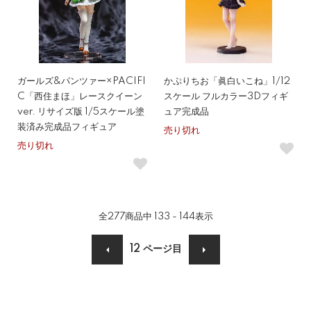
ガールズ&パンツァー×PACIFI
かぷりちお「眞白いこね」1/12
C「西住まほ」レースクイーン
スケール フルカラー3Dフィギ
ver. リサイズ版 1/5スケール塗
ュア完成品
装済み完成品フィギュア
売り切れ
売り切れ
全
277
商品中
133 - 144
表示
12
ページ目