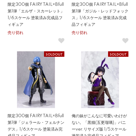
限定300個 FAIRY TAIL×Bfull
限定300個 FAIRY TAIL×Bfull
第1弾「エルザ・スカーレット」
第1弾「ガジル・レッドフォック
1/6スケール 塗装済み完成品フ
ス」1/6スケール 塗装済み完成
ィギュア
品フィギュア
売り切れ
売り切れ
SOLDOUT
SOLDOUT
限定300個 FAIRY TAIL×Bfull
俺の妹がこんなに可愛いわけが
第1弾「ジェラール・フェルナン
ない。「黒猫(五更瑠璃)」バニ
デス」1/6スケール 塗装済み完
ーver.リサイズ版 1/5スケール