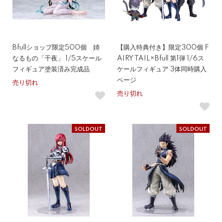
Bfullショップ限定500個 姉
【購入特典付き】限定300個 F
なるもの「千夜」 1/5スケール
AIRY TAIL×Bfull 第1弾 1/6ス
フィギュア塗装済み完成品
ケールフィギュア 3体同時購入
ページ
売り切れ
売り切れ
SOLDOUT
SOLDOUT